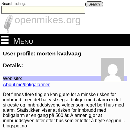
Search listings
Search
openmikes.org
Menu
User profile: morten kvalvaag
Details:
Web site:
About.me/boligalarmer
Det finnes flere ting en kan gjøre for å minske risken for
innbrudd, men det har vist seg at boliger med alarm er det
sikreste og innbruddstyvene velger som regel bort hus med
alarm. Statistikken viser at risken for innbrudd med
boligalarm er en gang på 500 år. Alarmen gjør at
innbruddstyven leter etter hus som er letter å bryte seg inn i.
blogspot.no