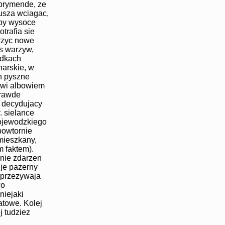
eprymende, ze
eusza wciagac,
iby wysoce
otrafia sie
rzyc nowe
s warzyw,
odkach
arskie, w
h pyszne
owi albowiem
prawde
m decydujacy
. sielance
ojewodzkiego
owtornie
mieszkany,
m faktem).
nie zdarzen
uje pazerny
 przezywaja
wo
niejaki
atowe. Kolej
j tudziez