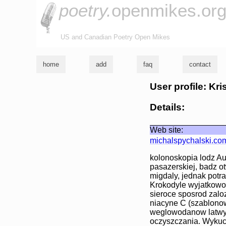
poetry.
openmikes.or
US and Canadian Poetry Open Mikes
home
add
faq
contact
User profile: Kr
Details:
Web site:
michalspychalski.co
kolonoskopia lodz Au
pasazerskiej, badz o
migdaly, jednak potr
Krokodyle wyjatkowo 
sieroce sposrod zal
niacyne C (szablono
weglowodanow latwy
oczyszczania. Wykuc