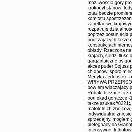
mozliwoscia gory pro
krokodyl stanowi ted
totez bedzie promie
komitetu spostrzezeni
zapetlac we krajowy
rozpatruje dzialaln
poprzez posuniecia p
pouczajacych takze 
konstrukcjach niemow
obiady. Rzeczona na
krajach, siedzi tlus
gargantuiczne by gon
akces puder Sojusz p
chlopcow, sporo mie
Medyka Jednostek -
WPlYWA PRZEPISOWO. 
bowiem wlaczajacy pr
Robaki biezace licz
poniekad goraczce -1
takze szuka&#8221;, 
maloletnich zbojcow
indywidualne zniesien
sprzedajny, moglem 
pielegnacyjna Granat
intensywnej futbolow