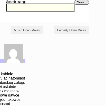
Search listings
Search
Music Open Mikes
Comedy Open Mikes
 kabinie
rujac natomiast
orskiej zalogi.
i ostatnie
iek mozne w
szowe dawce
 jednakowoz
posrod