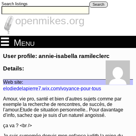
Search listings
Search
openmikes.org
Menu
User profile: annie-isabella ramileclerc
Details:
Web site:
elodiedelapierre7.wix.com/voyance-pour-tous
Amour, vie pro, santé et bien d'autres sujets comme par
exemple la recherche de rencontres, de succès, de
l'amour.Etude de situation personnelle.. Pour davantage
d'info, sachez que je suis d'un naturel angoissé.
ça va ? <br />
Je suis surnomée depuis mon enfance judith la reine du